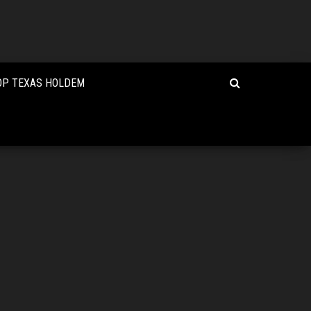
OP TEXAS HOLDEM