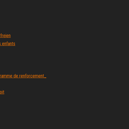
freien
s enfants
ogramme de renforcement_
oit
 ligne
Proudly powered by
WordPress
|
Theme:
Envo Magazine