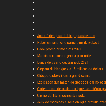
Jouer à des jeux de bingo gratuitement
Poker en ligne yang paling banyak jackpot
Code promo prime slots 2021
Machines à sous de jeux à proximité
Bonus de casino captain jack 2021
Gagnant du blackjack à 15 millions de dollars
Chèque-cadeau indiana grand casino
Explication dun match de dépôt de casino et d
Codes bonus de casino en ligne sans dépôt gra
Casino del litoral corrientes poker
Jeux de machines à sous en ligne gratuits av