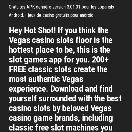
Gratuites APK dernière version 3.01.01 pour les appareils
Android. - jeux de casino gratuits pour android
Hey Hot Shot! If you think the
Vegas casino slots floor is the
hottest place to be, this is the
slot games app for you. 200+
FREE classic slots create the
most authentic Vegas
experience. Download and find
yourself surrounded with the best
casino slots by beloved Vegas
casino game brands, including
classic free slot machines you