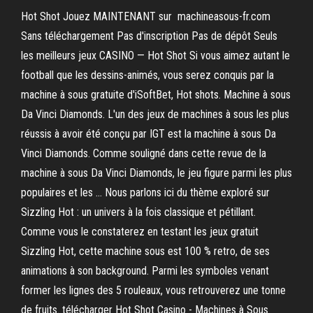
Hot Shot Jouez MAINTENANT sur ️ machineasous-fr.com
Sans téléchargement Pas d'inscription Pas de dépôt Seuls
les meilleurs jeux CASINO — Hot Shot Si vous aimez autant le
football que les dessins-animés, vous serez conquis par la
machine à sous gratuite d'iSoftBet, Hot shots. Machine à sous
Da Vinci Diamonds. L'un des jeux de machines à sous les plus
réussis à avoir été conçu par IGT est la machine à sous Da
Vinci Diamonds. Comme souligné dans cette revue de la
machine à sous Da Vinci Diamonds, le jeu figure parmi les plus
populaires et les … Nous parlons ici du thème exploré sur
Sizzling Hot : un univers à la fois classique et pétillant.
Comme vous le constaterez en testant les jeux gratuit
Sizzling Hot, cette machine sous est 100 % retro, de ses
animations à son background. Parmi les symboles venant
former les lignes des 5 rouleaux, vous retrouverez une tonne
de fruits. télécharger Hot Shot Casino - Machines à Sous