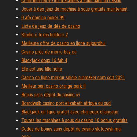
Comment battre les machines à sous dans un casino
Jouer à des jeux de machine à sous gratuits maintenant
0 afa domino poker 99
Liste de jeux de dés de casino
Studio c texas holdem 2
Meilleure offre de casino en ligne aujourdhui
Casino près de morro bay ca
Blackjack doux 16 fab 4
Elle est une fille riche
Casino en ligne merkur spiele sunmaker.com seit 2021
Meilleur pari casino orange park fl
Bonus sans dépôt du casino ivi
Boardwalk casino port elizabeth afrique du sud
Blackjack en ligne gratuit avec chanceux chanceux
Toutes les machines à sous du casino 10 bonus gratuits
Codes de bonus sans dépôt du casino slotocash mai