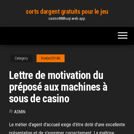
Skip
sorts dargent gratuits pour le jeu
to
casino888huqi.web.app
the
content
Category
Roeber29186
Lettre de motivation du
préposé aux machines à
sous de casino
By
ADMIN
Le métier d'agent d'accueil exige d'être doté d'une excellente
présentation et de s'exprimer correctement. La maîtrise