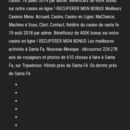
casino. 16 juillet 2019 par admin. Bénéficiez de 400€ bonus
sur notre casino en ligne ! RECUPERER MON BONUS Meilleurs
Casinos Menu. Accueil; Casino; Casino en Ligne; MaChance;
Machine à Sous; Cbet; Contact; théâtre du casino de santa fe.
19 août 2018 par admin. Bénéficiez de 400€ bonus sur notre
casino en ligne ! RECUPERER MON BONUS Les meilleures
activités à Santa Fe, Nouveau-Mexique : découvrez 224.278
avis de voyageurs et photos de 610 choses à faire à Santa
Fe, sur Tripadvisor. Hôtels près de Santa Fé. Où dormir près
de Santa Fé