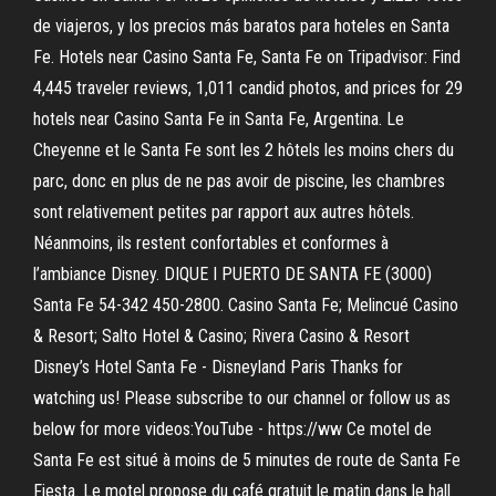
de viajeros, y los precios más baratos para hoteles en Santa
Fe. Hotels near Casino Santa Fe, Santa Fe on Tripadvisor: Find
4,445 traveler reviews, 1,011 candid photos, and prices for 29
hotels near Casino Santa Fe in Santa Fe, Argentina. Le
Cheyenne et le Santa Fe sont les 2 hôtels les moins chers du
parc, donc en plus de ne pas avoir de piscine, les chambres
sont relativement petites par rapport aux autres hôtels.
Néanmoins, ils restent confortables et conformes à
l’ambiance Disney. DIQUE I PUERTO DE SANTA FE (3000)
Santa Fe 54-342 450-2800. Casino Santa Fe; Melincué Casino
& Resort; Salto Hotel & Casino; Rivera Casino & Resort
Disney’s Hotel Santa Fe - Disneyland Paris Thanks for
watching us! Please subscribe to our channel or follow us as
below for more videos:YouTube - https://ww Ce motel de
Santa Fe est situé à moins de 5 minutes de route de Santa Fe
Fiesta. Le motel propose du café gratuit le matin dans le hall