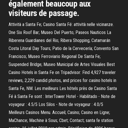
également beaucoup aux
visiteurs de passage.
Attività a Santa Fe; Casino Santa Fé: attività nelle vicinanze.
One Six Roof Bar; Museo Del Puerto; Paseos Nauticos La
Riberena Guardianes del Rio; Ribera Shopping; Catamarán
Costa Litoral Day Tours; Patio de la Cervecería; Convento San
Francisco; Museo Ferroviario Regional De Santa Fe;
Suspended Bridge; Museo Municipal de Artes Visuales Best
Casino Hotels in Santa Fe on Tripadvisor: Find 4,927 traveler
reviews, 2,229 candid photos, and prices for casino hotels in
Santa Fe, NM. Les meilleurs Les hôtels près de Casino Santa
Fé à Santa Fe sont : InterTower Hotel - Habilitado - Note de
voyageur : 4.5/5 Los Silos - Note de voyageur : 4.0/5
Meilleurs Casinos Menu. Accueil; Casino; Casino en Ligne;
MaChance; Machine à Sous; Cbet; Contact; santa fe station