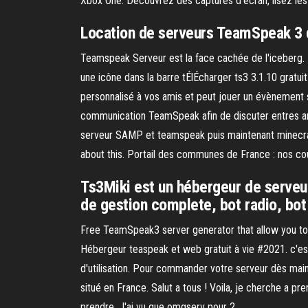
Xbox One. Découvrez des captures d’écran, lisez les 
Location de serveurs TeamSpeak 3 d
Teamspeak Serveur est la face cachée de l'iceberg. 
une icône dans la barre tÉlÉcharger ts3 3.1.10 grat
personnalisé à vos amis et peut jouer un évènement 
communication TeamSpeak afin de discuter entres am
serveur SAMP et teamspeak puis maintenant minecra
about this. Portail des communes de France : nos co
Ts3Miki est un hébergeur de serveu
de gestion complete, bot radio, bot 
Free TeamSpeak3 server generator that allow you to 
Hébergeur teaspeak et web gratuit à vie #2021. c'es
d'utilisation. Pour commander votre serveur dès main
situé en France. Salut a tous ! Voila, je cherche a p
prendre. J'ai vu que omgserv pour 2