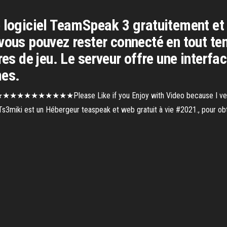
 logiciel TeamSpeak 3 gratuitement et 
vous pouvez rester connecté en tout te
res de jeu. Le serveur offre une interfac
mes.
e Like if you Enjoy with Video because I very much wo
s3miki est un Hébergeur teaspeak et web gratuit à vie #2021., pour obt