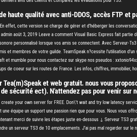
derniers avis des clients et comparez les évaluations pour TS3.
e haute qualité avec anti-DDOS, accès FTP et p
En effet, cette version se charge de gérer et d'héberger les conversa
uit admin août 3, 2019 Leave a comment Visual Basic Express fait parti
sonore personnalisé lorsque vos amis se connectent. Avec Serveur-Ts3 
is et membres de votre guilde. TeamSpeak n?cessite l'utilisation d'un
ft et mumble pour nous contactez sur skype nos pseudos : xxtonio94xx
ups de coeur sur les routes de France. Les infos, chiffres, immobilier
r Tea(m)Speak et web gratuit. nous vous proposon
de sécurité ect). N'attendez pas pour venir sur 
create your own server for FREE. Don\'t wait and try low latency serv
t une équipe un support une passion rien que pour vous. Nous vous offr
tenant merci de suivre les étapes juste en-dessous ↓ Serveur TS3 gratuit
rendre un serveur TS3 de 10 emplacements. J'ai pas mal regarder sur le 