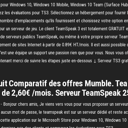
ore pour Windows 10, Windows 10 Mobile, Windows 10 Team (Surface Hu
parez les évaluations pour TS3. Sélectionnez un hébergement pour fourni
nombre d'emplacements qu'ils fournissent et choisissez votre option en f
r un serveur de jeu. Le client TeamSpeak 3 est totalement GRATUIT et 
rs de serveurs publics TeamSpeak, ou même à votre propre serveur Team
ment de sites Internet à partir de 0.89€ HT/mois. Il est aussi possib
'est une équipe un support une passion rien que pour vous. Nous vous o
tenant merci de suivre les étapes juste en-dessous ↓ Serveur TS3 gratuit
tuit Comparatif des offres Mumble. Te
 de 2,60€ /mois. Serveur TeamSpeak 25
 Bonjour chers amis, Je viens vers vous pour vous proposer un serveur
 a aucun mot de passe, le teamspeak est sur un serveur dédié et reste ac
 cette application sur le Microsoft Store pour Windows 10, Windows 1